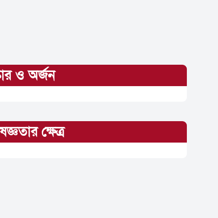
্কার ও অর্জন
জ্ঞতার ক্ষেত্র