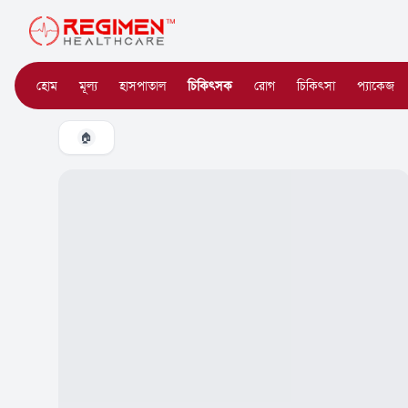
হোম
মূল্য
হাসপাতাল
চিকিৎসক
রোগ
চিকিৎসা
প্যাকেজ
🏠