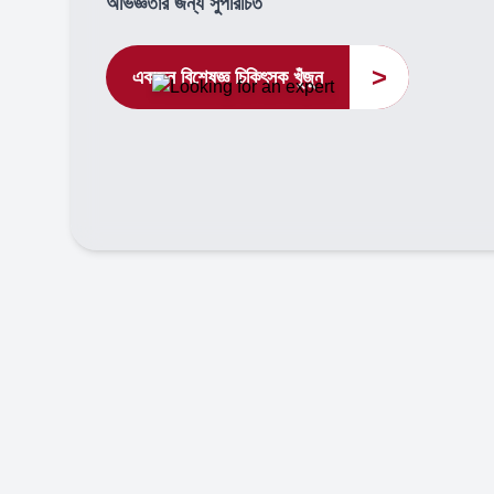
অভিজ্ঞতার জন্য সুপরিচিত
>
একজন বিশেষজ্ঞ চিকিৎসক খুঁজুন