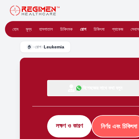
হোম
মূল্য
হাসপাতাল
চিকিৎসক
রোগ
চিকিৎসা
প্যাকেজ
সেবাস
>
রোগ
>
Leukemia
🏠
বিশেষজ্ঞের সাথে কথা বলুন
লক্ষণ ও কারণ
নির্ণয় এবং চিকিৎসা