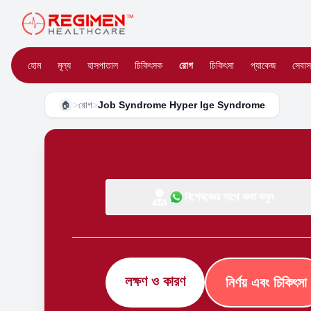
হোম
মূল্য
হাসপাতাল
চিকিৎসক
রোগ
চিকিৎসা
প্যাকেজ
সেবাস
>
রোগ
>
Job Syndrome Hyper Ige Syndrome
🏠
বিশেষজ্ঞের সাথে কথা বলুন
লক্ষণ ও কারণ
নির্ণয় এবং চিকিৎসা