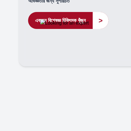
অভিজ্ঞতার জন্য সুপরিচিত
>
একজন বিশেষজ্ঞ চিকিৎসক খুঁজুন