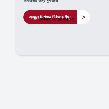
অভিজ্ঞতার জন্য সুপরিচিত
>
একজন বিশেষজ্ঞ চিকিৎসক খুঁজুন