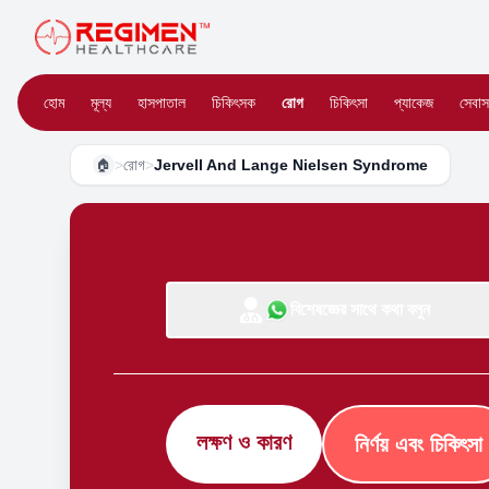
হোম
মূল্য
হাসপাতাল
চিকিৎসক
রোগ
চিকিৎসা
প্যাকেজ
সেবাস
>
রোগ
>
Jervell And Lange Nielsen Syndrome
🏠
বিশেষজ্ঞের সাথে কথা বলুন
লক্ষণ ও কারণ
নির্ণয় এবং চিকিৎসা