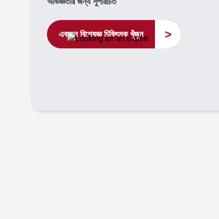
অভিজ্ঞতার জন্য সুপরিচিত
>
একজন বিশেষজ্ঞ চিকিৎসক খুঁজুন