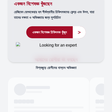
একজন বিশেষজ্ঞ খুঁজছেন
রেজিমেন হেলথকেয়ার হল শীর্ষস্থানীয় চিকিৎসকদের কেন্দ্র এবং উৎস, যারা
তাদের দক্ষতা ও অভিজ্ঞতার জন্য সুপরিচিত
>
একজন বিশেষজ্ঞ চিকিৎসক খুঁজুন
আমাদের রোগীরা কী বলছেন
বিশ্বজুড়ে রোগীদের বাস্তব অভিজ্ঞতা