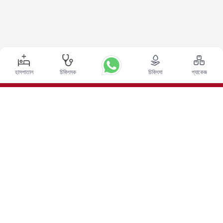
হাসপাতাল
চিকিৎসক
চিকিৎসা
প্যাকেজ
শীর্ষ পদ্ধতি
ভারতে ডিপ ব্রেন স্টিমুলেশন সার্জারি
ভারতে কিডনি ট্রান্সপ্লান্ট
অটোলোগাস বোন ম্যারো ট্রান্সপ্লান্ট