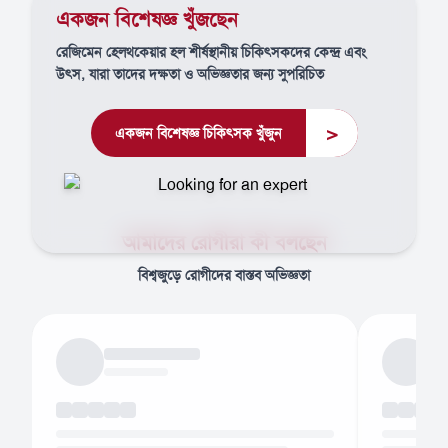
একজন বিশেষজ্ঞ খুঁজছেন
রেজিমেন হেলথকেয়ার হল শীর্ষস্থানীয় চিকিৎসকদের কেন্দ্র এবং
উৎস, যারা তাদের দক্ষতা ও অভিজ্ঞতার জন্য সুপরিচিত
>
একজন বিশেষজ্ঞ চিকিৎসক খুঁজুন
আমাদের রোগীরা কী বলছেন
বিশ্বজুড়ে রোগীদের বাস্তব অভিজ্ঞতা