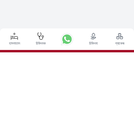
হাসপাতাল
চিকিৎসক
চিকিৎসা
প্যাকেজ
শীর্ষ পদ্ধতি
ভারতে ডিপ ব্রেন স্টিমুলেশন সার্জারি
ভারতে কিডনি ট্রান্সপ্লান্ট
অটোলোগাস বোন ম্যারো ট্রান্সপ্লান্ট