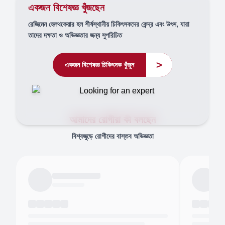
একজন বিশেষজ্ঞ খুঁজছেন
রেজিমেন হেলথকেয়ার হল শীর্ষস্থানীয় চিকিৎসকদের কেন্দ্র এবং উৎস, যারা
তাদের দক্ষতা ও অভিজ্ঞতার জন্য সুপরিচিত
>
একজন বিশেষজ্ঞ চিকিৎসক খুঁজুন
আমাদের রোগীরা কী বলছেন
বিশ্বজুড়ে রোগীদের বাস্তব অভিজ্ঞতা