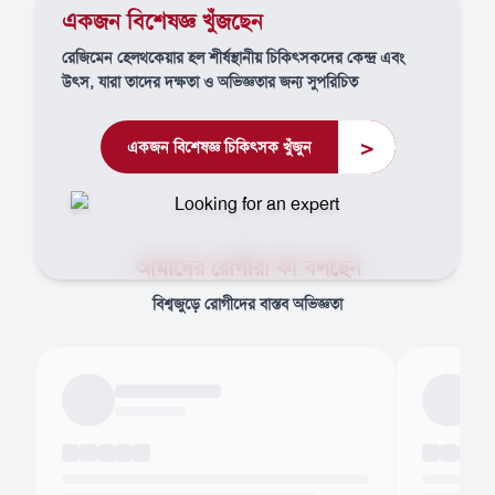
একজন বিশেষজ্ঞ খুঁজছেন
রেজিমেন হেলথকেয়ার হল শীর্ষস্থানীয় চিকিৎসকদের কেন্দ্র এবং
উৎস, যারা তাদের দক্ষতা ও অভিজ্ঞতার জন্য সুপরিচিত
>
একজন বিশেষজ্ঞ চিকিৎসক খুঁজুন
আমাদের রোগীরা কী বলছেন
বিশ্বজুড়ে রোগীদের বাস্তব অভিজ্ঞতা