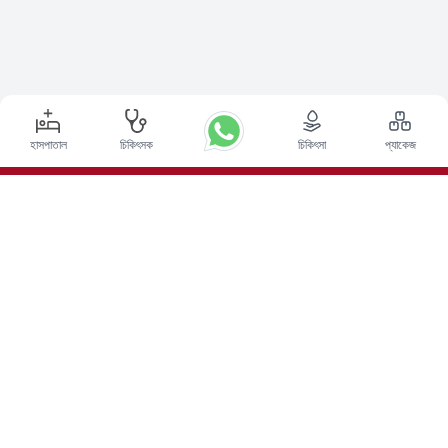
হাসপাতাল
চিকিৎসক
চিকিৎসা
প্যাকেজ
শীর্ষ পদ্ধতি
ভারতে ডিপ ব্রেন স্টিমুলেশন সার্জারি
ভারতে কিডনি ট্রান্সপ্লান্ট
অটোলোগাস বোন ম্যারো ট্রান্সপ্লান্ট