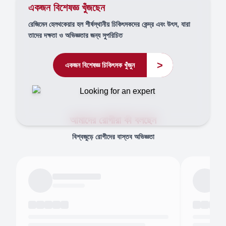
একজন বিশেষজ্ঞ খুঁজছেন
রেজিমেন হেলথকেয়ার হল শীর্ষস্থানীয় চিকিৎসকদের কেন্দ্র এবং উৎস, যারা
তাদের দক্ষতা ও অভিজ্ঞতার জন্য সুপরিচিত
>
একজন বিশেষজ্ঞ চিকিৎসক খুঁজুন
আমাদের রোগীরা কী বলছেন
বিশ্বজুড়ে রোগীদের বাস্তব অভিজ্ঞতা