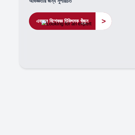
অভিজ্ঞতার জন্য সুপরিচিত
>
একজন বিশেষজ্ঞ চিকিৎসক খুঁজুন