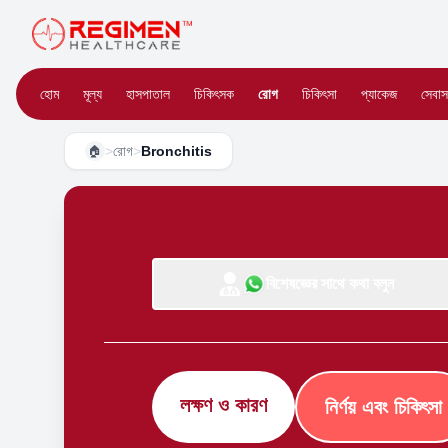
হোম
মূল্য
হাসপাতাল
চিকিৎসক
রোগ
চিকিৎসা
প্যাকেজ
সেবাস
>
রোগ
>
Bronchitis
🏠
বিশেষজ্ঞের সাথে কথা বলুন
লক্ষণ ও কারণ
নির্ণয় এবং চিকিৎসা