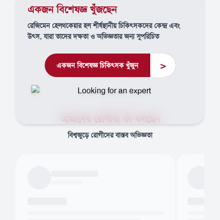
একজন বিশেষজ্ঞ খুঁজছেন
রেজিমেন হেলথকেয়ার হল শীর্ষস্থানীয় চিকিৎসকদের কেন্দ্র এবং
উৎস, যারা তাদের দক্ষতা ও অভিজ্ঞতার জন্য সুপরিচিত
>
একজন বিশেষজ্ঞ চিকিৎসক খুঁজুন
আমাদের রোগীরা কী বলছেন
বিশ্বজুড়ে রোগীদের বাস্তব অভিজ্ঞতা