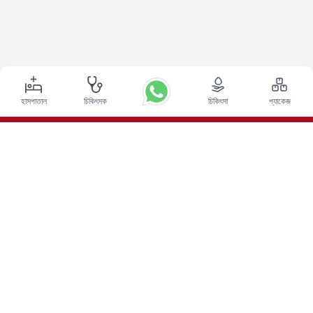
হাসপাতাল
চিকিৎসক
চিকিৎসা
প্যাকেজ
শীর্ষ পদ্ধতি
ভারতে ডিপ ব্রেন স্টিমুলেশন সার্জারি
ভারতে কিডনি ট্রান্সপ্লান্ট
অটোলোগাস বোন ম্যারো ট্রান্সপ্লান্ট