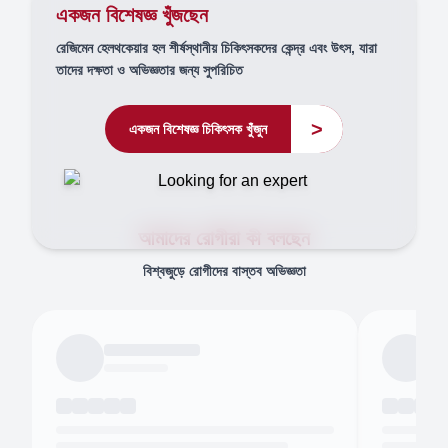
একজন বিশেষজ্ঞ খুঁজছেন
রেজিমেন হেলথকেয়ার হল শীর্ষস্থানীয় চিকিৎসকদের কেন্দ্র এবং উৎস, যারা
তাদের দক্ষতা ও অভিজ্ঞতার জন্য সুপরিচিত
>
একজন বিশেষজ্ঞ চিকিৎসক খুঁজুন
আমাদের রোগীরা কী বলছেন
বিশ্বজুড়ে রোগীদের বাস্তব অভিজ্ঞতা